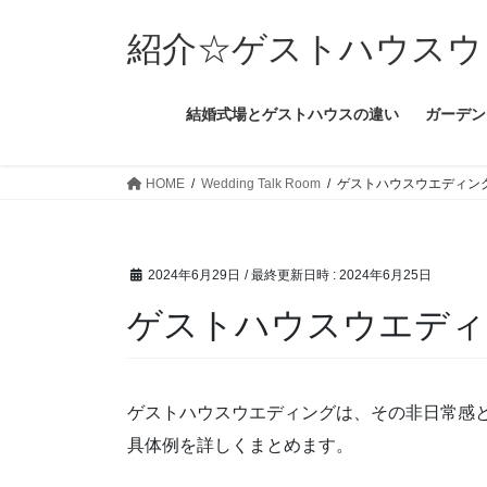
コ
ナ
ン
ビ
紹介☆ゲストハウスウ
テ
ゲ
ン
ー
結婚式場とゲストハウスの違い
ガーデン
ツ
シ
へ
ョ
ス
ン
HOME
Wedding Talk Room
ゲストハウスウエディン
キ
に
ッ
移
プ
動
2024年6月29日
/ 最終更新日時 :
2024年6月25日
ゲストハウスウエディ
ゲストハウスウエディングは、その非日常感
具体例を詳しくまとめます。