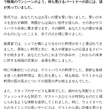
で映画のワンシーンのよう。待ち受けるパートナーの目には、涙
が光っていました。
挙式では、あなたたちはお互いの愛を誓い合いました。誓いのキ
スを交わす瞬間、周囲からは温かい拍手が送られ、その音がゲス
トハウス全体に響き渡ります。その瞬間、あなたたちの愛が永遠
のものになったことを、全ての人が感じ取りました。
披露宴では、シェフが腕によりをかけた料理が次々と運ばれてき
ました。美味しい料理と共に、友人や家族からの心温まるスピー
チが続きます。あなたたちのこれまでの歩みや、これからの未来
に対する祝福の言葉が、会場を満たしました。
特に印象的だったのは、ゲストハウスの料理でした。新鮮な食材
を使った創作料理は、見た目も美しく、味も絶品。ゲストからは
料理の質の高さについての賞賛の声が絶えませんでした。
また、スタッフのサービスも最高でした。細やかな気配りとプロ
フェッショナルな対応で、ゲスト一人ひとりが特別なものだと感
じられるような体験を提供してくれました。特に、ウェイターた
ちのタイミングの良いサービスは、ゲストから高い評価を受けま